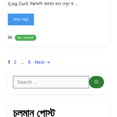
(Leg Curl) বিকল্পগুলি ব্যবহার করে দেখুন যা …
আরও পড়ুন
Categories
জিম-ওয়ার্কআউট
Page
Page
Page
1
2
…
6
Next
→
Search
for:
চলমান পোস্ট