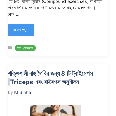
এই 9টি যৌগিক ব্যায়াম (Compound exercises) আপনাকে
শক্তি তৈরি করতে এবং পেশী অর্জন করতে সাহায্য করতে পারে।
কোন …
আরও পড়ুন
Categories
জিম-ওয়ার্কআউট
শক্তিশালী বাহু তৈরির জন্য 8 টি ট্রাইসেপস
|Triceps এবং বাইসপস অনুশীলন
by
M Sinha