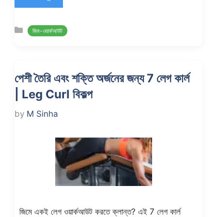
Categories
জিম-ওয়ার্কআউট
পেশী তৈরি এবং শক্তি অর্জনের জন্য 7 লেগ কার্ল
| Leg Curl বিকল্প
by
M Sinha
জিমে একই লেগ ওয়ার্কআউট করতে ক্লান্ত? এই 7 লেগ কার্ল