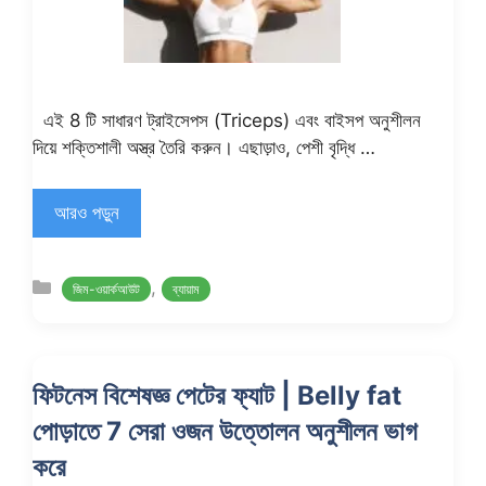
এই 8 টি সাধারণ ট্রাইসেপস (Triceps) এবং বাইসপ অনুশীলন
দিয়ে শক্তিশালী অস্ত্র তৈরি করুন। এছাড়াও, পেশী বৃদ্ধি …
আরও পড়ুন
Categories
,
জিম-ওয়ার্কআউট
ব্যায়াম
ফিটনেস বিশেষজ্ঞ পেটের ফ্যাট | Belly fat
পোড়াতে 7 সেরা ওজন উত্তোলন অনুশীলন ভাগ
করে