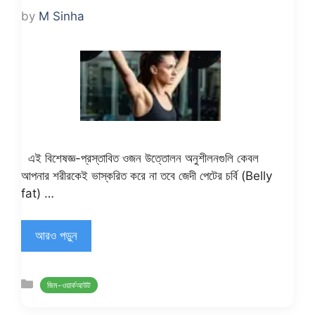
by
M Sinha
এই বিশেষজ্ঞ-প্রস্তাবিত ওজন উত্তোলন অনুশীলনগুলি কেবল
আপনার শরীরকেই ভাস্করিত করে না তবে জেদী পেটের চর্বি (Belly
fat) …
আরও পড়ুন
Categories
জিম-ওয়ার্কআউট