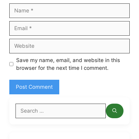
Name
Email
Website
Save my name, email, and website in this
browser for the next time I comment.
Search
for: