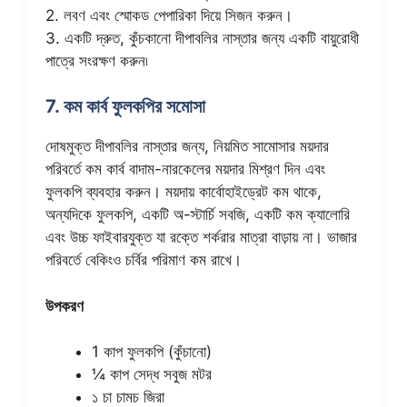
2. লবণ এবং স্মোকড পেপারিকা দিয়ে সিজন করুন।
3. একটি দ্রুত, কুঁচকানো দীপাবলির নাস্তার জন্য একটি বায়ুরোধী
পাত্রে সংরক্ষণ করুন৷
7. কম কার্ব ফুলকপির সমোসা
দোষমুক্ত দীপাবলির নাস্তার জন্য, নিয়মিত সামোসার ময়দার
পরিবর্তে কম কার্ব বাদাম-নারকেলের ময়দার মিশ্রণ দিন এবং
ফুলকপি ব্যবহার করুন। ময়দায় কার্বোহাইড্রেট কম থাকে,
অন্যদিকে ফুলকপি, একটি অ-স্টার্চি সবজি, একটি কম ক্যালোরি
এবং উচ্চ ফাইবারযুক্ত যা রক্তে শর্করার মাত্রা বাড়ায় না। ভাজার
পরিবর্তে বেকিংও চর্বির পরিমাণ কম রাখে।
উপকরণ
1 কাপ ফুলকপি (কুঁচানো)
¼ কাপ সেদ্ধ সবুজ মটর
১ চা চামচ জিরা