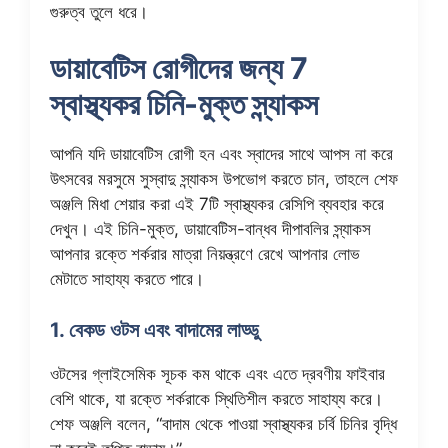
গুরুত্ব তুলে ধরে।
ডায়াবেটিস রোগীদের জন্য 7
স্বাস্থ্যকর চিনি-মুক্ত স্ন্যাকস
আপনি যদি ডায়াবেটিস রোগী হন এবং স্বাদের সাথে আপস না করে
উৎসবের মরসুমে সুস্বাদু স্ন্যাকস উপভোগ করতে চান, তাহলে শেফ
অঞ্জলি মিধা শেয়ার করা এই 7টি স্বাস্থ্যকর রেসিপি ব্যবহার করে
দেখুন। এই চিনি-মুক্ত, ডায়াবেটিস-বান্ধব দীপাবলির স্ন্যাকস
আপনার রক্তে শর্করার মাত্রা নিয়ন্ত্রণে রেখে আপনার লোভ
মেটাতে সাহায্য করতে পারে।
1. বেকড ওটস এবং বাদামের লাড্ডু
ওটসের গ্লাইসেমিক সূচক কম থাকে এবং এতে দ্রবণীয় ফাইবার
বেশি থাকে, যা রক্তে শর্করাকে স্থিতিশীল করতে সাহায্য করে।
শেফ অঞ্জলি বলেন, “বাদাম থেকে পাওয়া স্বাস্থ্যকর চর্বি চিনির বৃদ্ধি