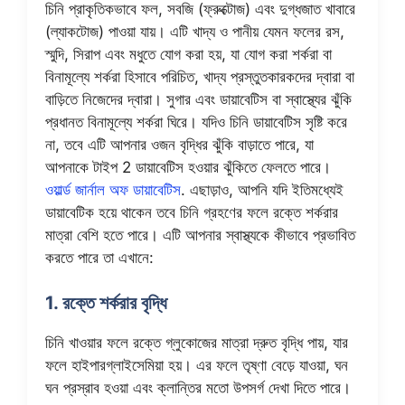
চিনি প্রাকৃতিকভাবে ফল, সবজি (ফ্রুক্টোজ) এবং দুগ্ধজাত খাবারে
(ল্যাকটোজ) পাওয়া যায়। এটি খাদ্য ও পানীয় যেমন ফলের রস,
স্মুদি, সিরাপ এবং মধুতে যোগ করা হয়, যা যোগ করা শর্করা বা
বিনামূল্যে শর্করা হিসাবে পরিচিত, খাদ্য প্রস্তুতকারকদের দ্বারা বা
বাড়িতে নিজেদের দ্বারা। সুগার এবং ডায়াবেটিস বা স্বাস্থ্যের ঝুঁকি
প্রধানত বিনামূল্যে শর্করা ঘিরে। যদিও চিনি ডায়াবেটিস সৃষ্টি করে
না, তবে এটি আপনার ওজন বৃদ্ধির ঝুঁকি বাড়াতে পারে, যা
আপনাকে টাইপ 2 ডায়াবেটিস হওয়ার ঝুঁকিতে ফেলতে পারে।
ওয়ার্ল্ড জার্নাল অফ ডায়াবেটিস
. এছাড়াও, আপনি যদি ইতিমধ্যেই
ডায়াবেটিক হয়ে থাকেন তবে চিনি গ্রহণের ফলে রক্তে শর্করার
মাত্রা বেশি হতে পারে। এটি আপনার স্বাস্থ্যকে কীভাবে প্রভাবিত
করতে পারে তা এখানে:
1. রক্তে শর্করার বৃদ্ধি
চিনি খাওয়ার ফলে রক্তে গ্লুকোজের মাত্রা দ্রুত বৃদ্ধি পায়, যার
ফলে হাইপারগ্লাইসেমিয়া হয়। এর ফলে তৃষ্ণা বেড়ে যাওয়া, ঘন
ঘন প্রস্রাব হওয়া এবং ক্লান্তির মতো উপসর্গ দেখা দিতে পারে।