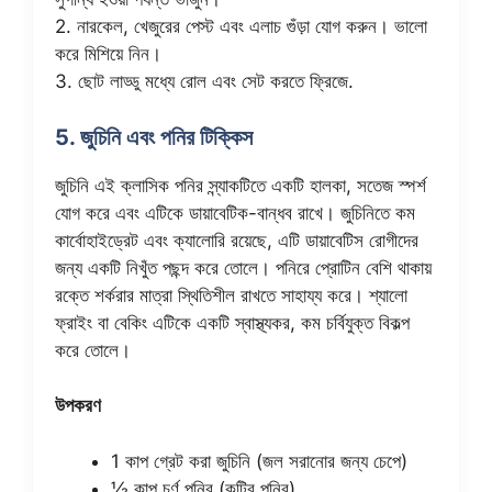
2. নারকেল, খেজুরের পেস্ট এবং এলাচ গুঁড়া যোগ করুন। ভালো
করে মিশিয়ে নিন।
3. ছোট লাড্ডু মধ্যে রোল এবং সেট করতে ফ্রিজে.
5. জুচিনি এবং পনির টিক্কিস
জুচিনি এই ক্লাসিক পনির স্ন্যাকটিতে একটি হালকা, সতেজ স্পর্শ
যোগ করে এবং এটিকে ডায়াবেটিক-বান্ধব রাখে। জুচিনিতে কম
কার্বোহাইড্রেট এবং ক্যালোরি রয়েছে, এটি ডায়াবেটিস রোগীদের
জন্য একটি নিখুঁত পছন্দ করে তোলে। পনিরে প্রোটিন বেশি থাকায়
রক্তে শর্করার মাত্রা স্থিতিশীল রাখতে সাহায্য করে। শ্যালো
ফ্রাইং বা বেকিং এটিকে একটি স্বাস্থ্যকর, কম চর্বিযুক্ত বিকল্প
করে তোলে।
উপকরণ
1 কাপ গ্রেট করা জুচিনি (জল সরানোর জন্য চেপে)
½ কাপ চূর্ণ পনির (কুটির পনির)