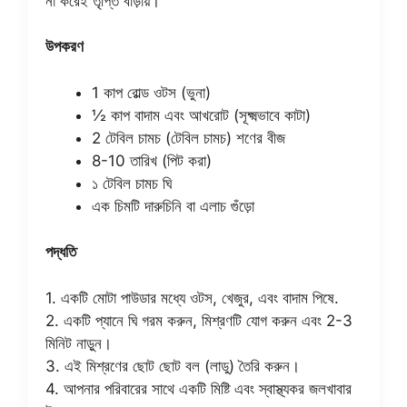
না করেই তৃপ্তি বাড়ায়।”
উপকরণ
1 কাপ রোল্ড ওটস (ভুনা)
½ কাপ বাদাম এবং আখরোট (সূক্ষ্মভাবে কাটা)
2 টেবিল চামচ (টেবিল চামচ) শণের বীজ
8-10 তারিখ (পিট করা)
১ টেবিল চামচ ঘি
এক চিমটি দারুচিনি বা এলাচ গুঁড়ো
পদ্ধতি
1. একটি মোটা পাউডার মধ্যে ওটস, খেজুর, এবং বাদাম পিষে.
2. একটি প্যানে ঘি গরম করুন, মিশ্রণটি যোগ করুন এবং 2-3
মিনিট নাড়ুন।
3. এই মিশ্রণের ছোট ছোট বল (লাডু) তৈরি করুন।
4. আপনার পরিবারের সাথে একটি মিষ্টি এবং স্বাস্থ্যকর জলখাবার