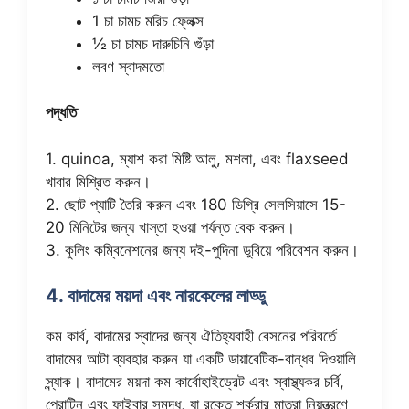
1 চা চামচ মরিচ ফ্লেক্স
½ চা চামচ দারুচিনি গুঁড়া
লবণ স্বাদমতো
পদ্ধতি
1. quinoa, ম্যাশ করা মিষ্টি আলু, মশলা, এবং flaxseed
খাবার মিশ্রিত করুন।
2. ছোট প্যাটি তৈরি করুন এবং 180 ডিগ্রি সেলসিয়াসে 15-
20 মিনিটের জন্য খাস্তা হওয়া পর্যন্ত বেক করুন।
3. কুলিং কম্বিনেশনের জন্য দই-পুদিনা ডুবিয়ে পরিবেশন করুন।
4. বাদামের ময়দা এবং নারকেলের লাড্ডু
কম কার্ব, বাদামের স্বাদের জন্য ঐতিহ্যবাহী বেসনের পরিবর্তে
বাদামের আটা ব্যবহার করুন যা একটি ডায়াবেটিক-বান্ধব দিওয়ালি
স্ন্যাক। বাদামের ময়দা কম কার্বোহাইড্রেট এবং স্বাস্থ্যকর চর্বি,
প্রোটিন এবং ফাইবার সমৃদ্ধ, যা রক্তে শর্করার মাত্রা নিয়ন্ত্রণে