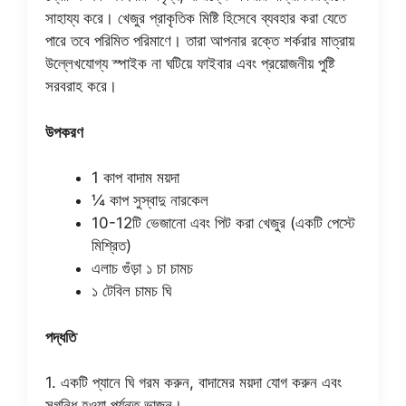
সাহায্য করে। খেজুর প্রাকৃতিক মিষ্টি হিসেবে ব্যবহার করা যেতে
পারে তবে পরিমিত পরিমাণে। তারা আপনার রক্তে শর্করার মাত্রায়
উল্লেখযোগ্য স্পাইক না ঘটিয়ে ফাইবার এবং প্রয়োজনীয় পুষ্টি
সরবরাহ করে।
উপকরণ
1 কাপ বাদাম ময়দা
¼ কাপ সুস্বাদু নারকেল
10-12টি ভেজানো এবং পিট করা খেজুর (একটি পেস্টে
মিশ্রিত)
এলাচ গুঁড়া ১ চা চামচ
১ টেবিল চামচ ঘি
পদ্ধতি
1. একটি প্যানে ঘি গরম করুন, বাদামের ময়দা যোগ করুন এবং
সুগন্ধি হওয়া পর্যন্ত ভাজুন।