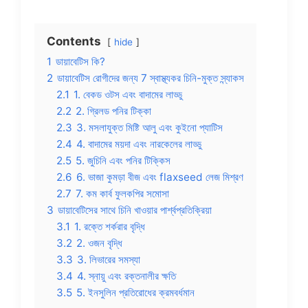
Contents
hide
1
ডায়াবেটিস কি?
2
ডায়াবেটিস রোগীদের জন্য 7 স্বাস্থ্যকর চিনি-মুক্ত স্ন্যাকস
2.1
1. বেকড ওটস এবং বাদামের লাড্ডু
2.2
2. গ্রিলড পনির টিক্কা
2.3
3. মসলাযুক্ত মিষ্টি আলু এবং কুইনো প্যাটিস
2.4
4. বাদামের ময়দা এবং নারকেলের লাড্ডু
2.5
5. জুচিনি এবং পনির টিক্কিস
2.6
6. ভাজা কুমড়া বীজ এবং flaxseed লেজ মিশ্রণ
2.7
7. কম কার্ব ফুলকপির সমোসা
3
ডায়াবেটিসের সাথে চিনি খাওয়ার পার্শ্বপ্রতিক্রিয়া
3.1
1. রক্তে শর্করার বৃদ্ধি
3.2
2. ওজন বৃদ্ধি
3.3
3. লিভারের সমস্যা
3.4
4. স্নায়ু এবং রক্তনালীর ক্ষতি
3.5
5. ইনসুলিন প্রতিরোধের ক্রমবর্ধমান