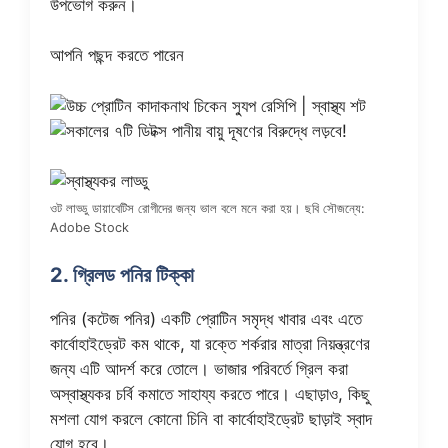
উপভোগ করুন।
আপনি পছন্দ করতে পারেন
ওট লাড্ডু ডায়াবেটিস রোগীদের জন্য ভাল বলে মনে করা হয়। ছবি সৌজন্যে:
Adobe Stock
2. গ্রিলড পনির টিক্কা
পনির (কটেজ পনির) একটি প্রোটিন সমৃদ্ধ খাবার এবং এতে
কার্বোহাইড্রেট কম থাকে, যা রক্তে শর্করার মাত্রা নিয়ন্ত্রণের
জন্য এটি আদর্শ করে তোলে। ভাজার পরিবর্তে গ্রিল করা
অস্বাস্থ্যকর চর্বি কমাতে সাহায্য করতে পারে। এছাড়াও, কিছু
মশলা যোগ করলে কোনো চিনি বা কার্বোহাইড্রেট ছাড়াই স্বাদ
যোগ হবে।