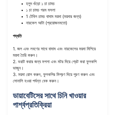
হলুদ গুঁড়ো ১ চা চামচ
১ চা চামচ গরম মসলা
1 টেবিল চামচ বাদাম ময়দা (ময়দার জন্য)
নারকেল আটা (প্রয়োজনমতো)
পদ্ধতি
1. জল এবং লবণের সাথে বাদাম এবং নারকেলের ময়দা মিশিয়ে
ময়দা তৈরি করুন।
2. ভরাট করার জন্য মশলা এবং মটর দিয়ে গ্রেট করা ফুলকপি
ভাজুন।
3. ময়দা রোল করুন, ফুলকপির মিশ্রণ দিয়ে পূরণ করুন এবং
সোনালি হওয়া পর্যন্ত বেক করুন।
ডায়াবেটিসের সাথে চিনি খাওয়ার
পার্শ্বপ্রতিক্রিয়া