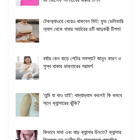
ডঃ জোসেফ সালহাবের জরুরি টিপস
টেকঅ্যাওয়ে খেয়েও থাকবেন ফিট: ফুড ডেলিভারি
অ্যাপ থেকে খাবার অর্ডারের ৪টি জাদুকরী টিপস!
বর্ষায় কেন বাড়ে পেটের সমস্যা? জানুন কারণ ও
সুস্থ থাকার ডাক্তারের পরামর্শ
​‘তুমি যা খাও তাই’: খাদ্যাভ্যাস বদলেই কি কমবে
স্তন ক্যান্সারের ঝুঁকি?
কিভাবে মাথা এবং ঘাড় ক্যান্সার চিনতে? ক্যান্সার