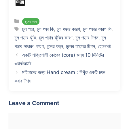
a
e
el
n
nt
K
e
Di
c
d
e
k
er
s
g
e
di
gr
e
e
s
g
Categories
চুলের যত্ন
b
t
a
dI
st
e
Tags
চুল পড়া
,
চুল পড়া কি
,
চুল পড়ার কারণ
,
চুল পড়ার কারণ কি
,
o
m
n
n
চুল পড়ার ঝুঁকি
,
চুল পড়ার ঝুঁকির কারণ
,
চুল পড়ার টিপস
,
চুল
o
g
পড়ার সাধারণ কারণ
,
চুলের যত্ন
,
চুলের যত্নের টিপস
,
হেলথশট
k
er
একটি শক্তিশালী কোরের (core) জন্য 10 মিনিটের
ওয়ার্কআউট
মহিলাদের জন্য Hand cream : নিখুঁত একটি চয়ন
করার টিপস
Leave a Comment
Comment