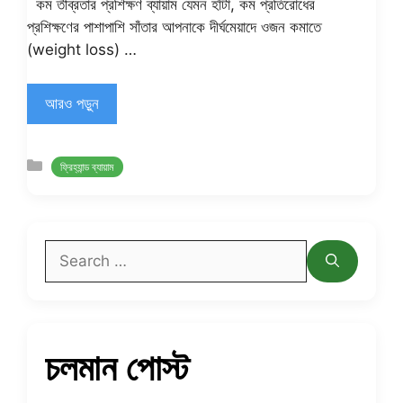
কম তীব্রতার প্রশিক্ষণ ব্যায়াম যেমন হাঁটা, কম প্রতিরোধের
প্রশিক্ষণের পাশাপাশি সাঁতার আপনাকে দীর্ঘমেয়াদে ওজন কমাতে
(weight loss) …
আরও পড়ুন
Categories
ফ্রিহ্যান্ড ব্যায়াম
Search
for:
চলমান পোস্ট