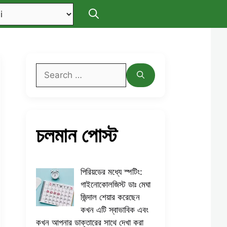
Search
for:
চলমান পোস্ট
পিরিয়ডের মধ্যে স্পটিং:
গাইনোকোলজিস্ট ডাঃ মেঘা
জিন্দাল শেয়ার করেছেন
কখন এটি স্বাভাবিক এবং
কখন আপনার ডাক্তারের সাথে দেখা করা