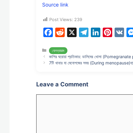
Source link
Post Views:
239
F
R
X
T
Li
Pi
V
a
e
el
n
nt
K
c
d
e
k
er
Categories
যোগব্যায়াম
কাশির ঘরোয়া প্রতিকার: ডালিমের খোসা (Pomegranate p
e
di
gr
e
e
7টি খাবার যা মেনোপজের সময় (During menopause)হাড়ের স
b
t
a
dI
st
o
m
n
Leave a Comment
o
k
Comment