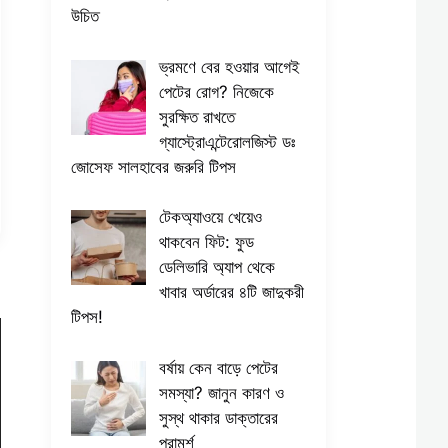
উচিত
ভ্রমণে বের হওয়ার আগেই
পেটের রোগ? নিজেকে
সুরক্ষিত রাখতে
গ্যাস্ট্রোএন্টেরোলজিস্ট ডঃ
জোসেফ সালহাবের জরুরি টিপস
টেকঅ্যাওয়ে খেয়েও
থাকবেন ফিট: ফুড
ডেলিভারি অ্যাপ থেকে
খাবার অর্ডারের ৪টি জাদুকরী
টিপস!
বর্ষায় কেন বাড়ে পেটের
সমস্যা? জানুন কারণ ও
সুস্থ থাকার ডাক্তারের
পরামর্শ