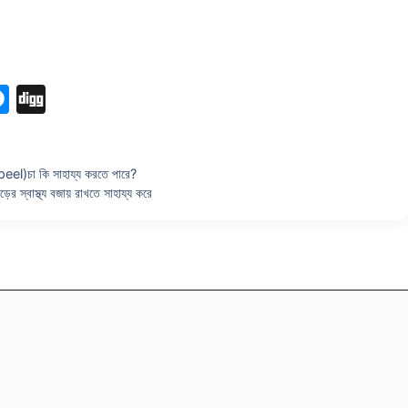
M
Di
e
g
s
g
eel)চা কি সাহায্য করতে পারে?
s
্বাস্থ্য বজায় রাখতে সাহায্য করে
e
n
g
er