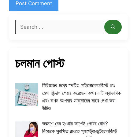
Search
for:
চলমান পোস্ট
পিরিয়ডের মধ্যে স্পটিং: গাইনোকোলজিস্ট ডাঃ
মেঘা জিন্দাল শেয়ার করেছেন কখন এটি স্বাভাবিক
এবং কখন আপনার ডাক্তারের সাথে দেখা করা
উচিত
ভ্রমণে বের হওয়ার আগেই পেটের রোগ?
নিজেকে সুরক্ষিত রাখতে গ্যাস্ট্রোএন্টেরোলজিস্ট