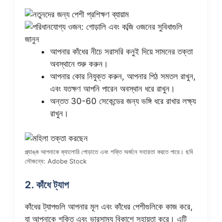
আপনার কাঁধের নীচে সরাসরি কনুই দিয়ে সামনের তক্তা
অবস্থানে শুরু করুন।
আপনার কোর নিযুক্ত করুন, আপনার পিঠ সমতল রাখুন,
এবং যতক্ষণ আপনি পারেন অবস্থান ধরে রাখুন।
অন্তত 30-60 সেকেন্ডের জন্য ভঙ্গি ধরে রাখার লক্ষ্য
রাখুন।
প্ল্যাঙ্ক আপনাকে ক্যালোরি পোড়াতে এবং শক্তি অর্জনে সহায়তা করতে পারে। ছবি
সৌজন্যে: Adobe Stock
2. কাঁধে ট্যাপ
কাঁধের ট্যাপগুলি আপনার মূল এবং কাঁধের পেশীগুলিকে কাজ করে,
যা আপনাকে শক্তি এবং ভারসাম্য বিকাশে সহায়তা করে। এটি