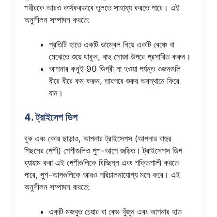
শরীরকে আরও কার্যকরভাবে তুলতে সাহায্য করতে পারে। এই
অনুশীলন সম্পাদন করতে:
প্রতিটি হাতে একটি ডাম্বেল নিয়ে একটি বেঞ্চে বা
মেঝেতে শুয়ে থাকুন, বাহু সোজা উপরে প্রসারিত করুন।
আপনার কনুই 90 ডিগ্রী না হওয়া পর্যন্ত ওজনগুলি
ধীরে ধীরে কম করুন, তারপরে শুরুর অবস্থানে ফিরে
যান।
4. ট্রাইসেপ ডিপ
বুক এবং কোর ছাড়াও, আপনার ট্রাইসেপস (আপনার বাহুর
পিছনের পেশী) পেশীগুলিও পুশ-আপে জড়িত। ট্রাইসেপস ডিপ
ব্যায়াম করা এই পেশীগুলিকে বিচ্ছিন্ন এবং শক্তিশালী করতে
পারে, পুশ-আপগুলিকে আরও পরিচালনাযোগ্য মনে করে। এই
অনুশীলন সম্পাদন করতে:
একটি মজবুত চেয়ার বা বেঞ্চ খুঁজুন এবং আপনার হাত