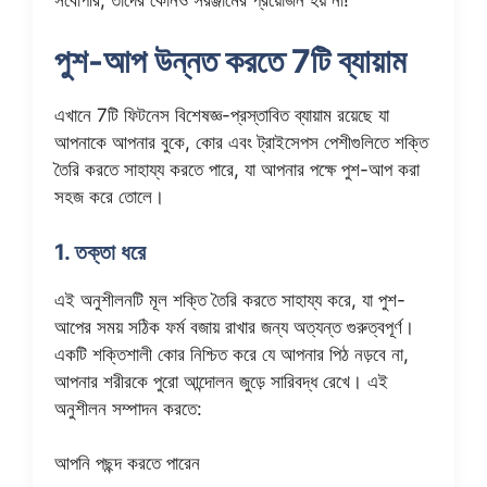
পুশ-আপ উন্নত করতে 7টি ব্যায়াম
এখানে 7টি ফিটনেস বিশেষজ্ঞ-প্রস্তাবিত ব্যায়াম রয়েছে যা
আপনাকে আপনার বুকে, কোর এবং ট্রাইসেপস পেশীগুলিতে শক্তি
তৈরি করতে সাহায্য করতে পারে, যা আপনার পক্ষে পুশ-আপ করা
সহজ করে তোলে।
1. তক্তা ধরে
এই অনুশীলনটি মূল শক্তি তৈরি করতে সাহায্য করে, যা পুশ-
আপের সময় সঠিক ফর্ম বজায় রাখার জন্য অত্যন্ত গুরুত্বপূর্ণ।
একটি শক্তিশালী কোর নিশ্চিত করে যে আপনার পিঠ নড়বে না,
আপনার শরীরকে পুরো আন্দোলন জুড়ে সারিবদ্ধ রেখে। এই
অনুশীলন সম্পাদন করতে:
আপনি পছন্দ করতে পারেন