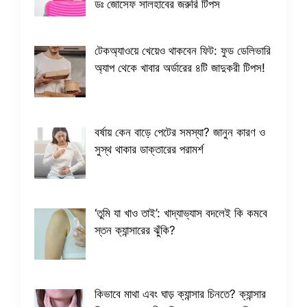
ডঃ জোসেফ সালহাবের জরুরি টিপস
টেকঅ্যাওয়ে খেয়েও থাকবেন ফিট: ফুড ডেলিভারি
অ্যাপ থেকে খাবার অর্ডারের ৪টি জাদুকরী টিপস!
বর্ষায় কেন বাড়ে পেটের সমস্যা? জানুন কারণ ও
সুস্থ থাকার ডাক্তারের পরামর্শ
​‘তুমি যা খাও তাই’: খাদ্যাভ্যাস বদলেই কি কমবে
স্তন ক্যান্সারের ঝুঁকি?
কিভাবে মাথা এবং ঘাড় ক্যান্সার চিনতে? ক্যান্সার