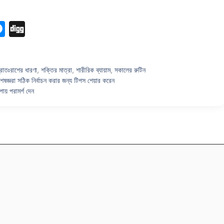
M
Di
e
g
s
g
্রাতঃরাশের ধারণা
,
শক্তির মাত্রা
,
শারীরিক ব্যায়াম
,
সকালের রুটিন
s
জ্ঞরা সঠিক নির্বাচন করার জন্য টিপস শেয়ার করেন
e
পায় পরামর্শ দেন
n
g
er