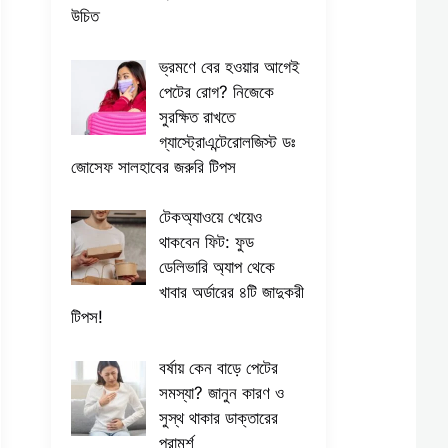
উচিত
ভ্রমণে বের হওয়ার আগেই
পেটের রোগ? নিজেকে
সুরক্ষিত রাখতে
গ্যাস্ট্রোএন্টেরোলজিস্ট ডঃ
জোসেফ সালহাবের জরুরি টিপস
টেকঅ্যাওয়ে খেয়েও
থাকবেন ফিট: ফুড
ডেলিভারি অ্যাপ থেকে
খাবার অর্ডারের ৪টি জাদুকরী
টিপস!
বর্ষায় কেন বাড়ে পেটের
সমস্যা? জানুন কারণ ও
সুস্থ থাকার ডাক্তারের
পরামর্শ