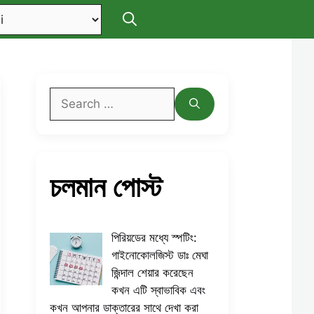
Search
for:
চলমান পোস্ট
পিরিয়ডের মধ্যে স্পটিং:
গাইনোকোলজিস্ট ডাঃ মেঘা
জিন্দাল শেয়ার করেছেন
কখন এটি স্বাভাবিক এবং
কখন আপনার ডাক্তারের সাথে দেখা করা