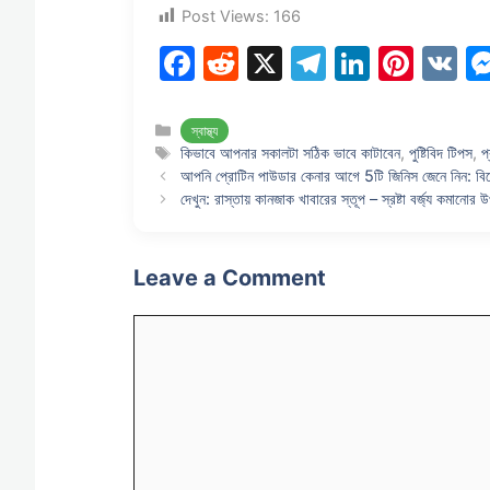
Post Views:
166
F
R
X
T
Li
Pi
V
a
e
el
n
nt
K
c
d
e
k
er
Categories
স্বাস্থ্য
Tags
কিভাবে আপনার সকালটা সঠিক ভাবে কাটাবেন
,
পুষ্টিবিদ টিপস
,
প
e
di
gr
e
e
আপনি প্রোটিন পাউডার কেনার আগে 5টি জিনিস জেনে নিন: বিশেষ
b
t
a
dI
st
দেখুন: রাস্তায় কানজাক খাবারের স্তূপ – স্রষ্টা বর্জ্য কমানোর উ
o
m
n
o
Leave a Comment
k
Comment