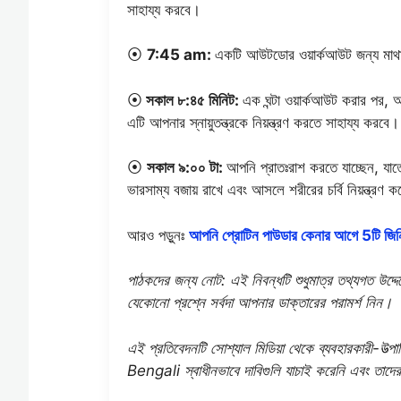
সাহায্য করবে।
⦿
7:45 am:
একটি আউটডোর ওয়ার্কআউট জন্য মাথা আউ
⦿
সকাল ৮:৪৫ মিনিট:
এক ঘন্টা ওয়ার্কআউট করার পর, 
এটি আপনার স্নায়ুতন্ত্রকে নিয়ন্ত্রণ করতে সাহায্য করবে।
⦿
সকাল ৯:০০ টা:
আপনি প্রাতঃরাশ করতে যাচ্ছেন, যাত
ভারসাম্য বজায় রাখে এবং আসলে শরীরের চর্বি নিয়ন্ত্রণ 
আরও পড়ুনঃ
আপনি প্রোটিন পাউডার কেনার আগে 5টি জিনিস
পাঠকদের জন্য নোট: এই নিবন্ধটি শুধুমাত্র তথ্যগত উদ্দেশ
যেকোনো প্রশ্নে সর্বদা আপনার ডাক্তারের পরামর্শ নিন।
এই প্রতিবেদনটি সোশ্যাল মিডিয়া থেকে ব্যবহারকারী
Bengali স্বাধীনভাবে দাবিগুলি যাচাই করেনি এবং তাদের 